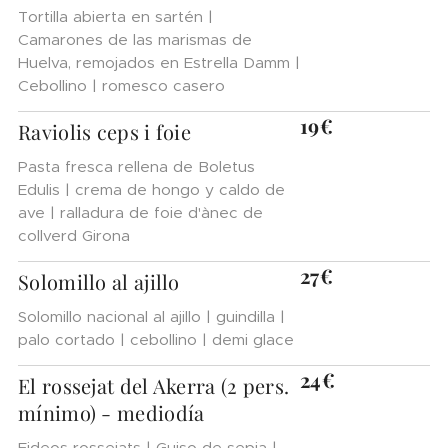
Tortilla abierta en sartén |
Camarones de las marismas de
Huelva, remojados en Estrella Damm |
Cebollino | romesco casero
19€
Raviolis ceps i foie
Pasta fresca rellena de Boletus
Edulis | crema de hongo y caldo de
ave | ralladura de foie d'ànec de
collverd Girona
27€
Solomillo al ajillo
Solomillo nacional al ajillo | guindilla |
palo cortado | cebollino | demi glace
24€
El rossejat del Akerra (2 pers.
mínimo) - mediodía
Fideos rossejats | Guiso de sepia |