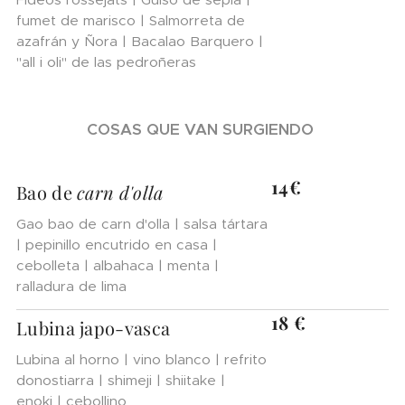
fumet de marisco | Salmorreta de
azafrán y Ñora | Bacalao Barquero |
"all i oli" de las pedroñeras
COSAS QUE VAN SURGIENDO
14€
Bao
de
carn
d'olla
Gao bao de carn d'olla | salsa tártara
| pepinillo encutrido en casa |
cebolleta | albahaca | menta |
ralladura de lima
18 €
Lubina
japo-vasca
Lubina al horno | vino blanco | refrito
donostiarra | shimeji | shiitake |
enoki | cebollino