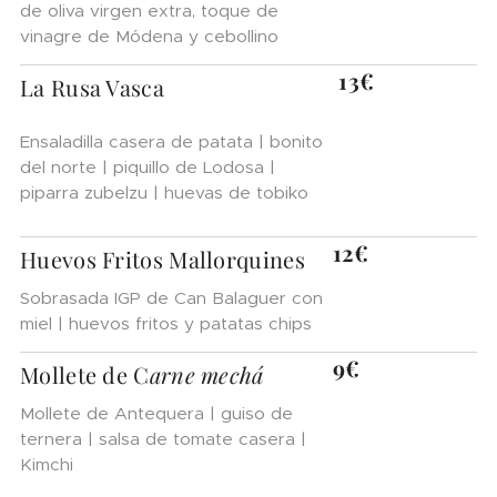
de oliva virgen extra, toque de
vinagre de Módena y cebollino
13€
La Rusa Vasca
Ensaladilla casera de patata | bonito
del norte | piquillo de Lodosa |
piparra zubelzu | huevas de tobiko
12€
Huevos Fritos Mallorquines
Sobrasada IGP de Can Balaguer con
miel | huevos fritos y patatas chips
9€
Mollete de C
arne mechá
Mollete de Antequera | guiso de
ternera | salsa de tomate casera |
Kimchi