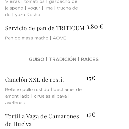
Vieiras | tomatillos | gazpacho de
jalapeño | yogur | lima | trucha de
río | yuzu Kosho
3.80 €
Servicio de pan de TRITICUM
Pan de masa madre | AOVE
GUISO | TRADICIÓN | RAÍCES
15€
Canelón XXL de rostit
Relleno pollo rustido | bechamel de
amontillado | ciruelas al cava |
avellanas
17€
Tortilla Vaga de Camarones
de Huelva